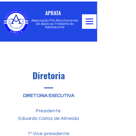
APRATA
Associação Pró-Ranchariense
de Apoio ao Trabalho do
Adolescente
Diretoria
DIRETORIA EXECUTIVA
Presidente:
Eduardo Carlos de Almeida
1° Vice-presidente: