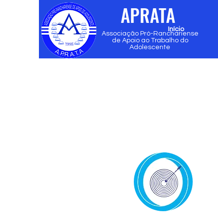
APRATA
Início
Associação Pró-Ranchariense
de Apoio ao Trabalho do
Adolescente