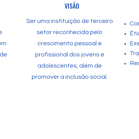
VISÃO
Ser uma instituição de terceiro
Co
e
setor reconhecida pelo
Éti
lém
crescimento pessoal e
Exe
Tr
 de
profissional dos jovens e
Res
adolescentes, além de
promover a inclusão social.