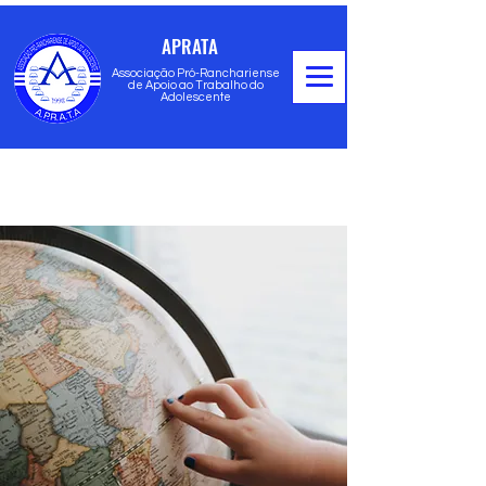
APRATA
Associação Pró-Ranchariense
de Apoio ao Trabalho do
Adolescente