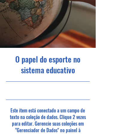
O papel do esporte no
sistema educativo
31/10/23, 22:00
Este item está conectado a um campo de
texto na coleção de dados. Clique 2 vezes
para editar. Gerencie suas coleções em
"Gerenciador de Dados" no painel à